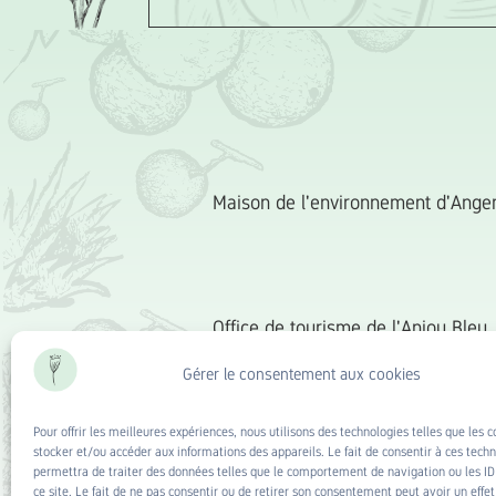
Maison de l'environnement d'Ange
Office de tourisme de l'Anjou Bleu
Gérer le consentement aux cookies
Pour offrir les meilleures expériences, nous utilisons des technologies telles que les 
Epicerie bio et vrac P'tits Poids Ca
stocker et/ou accéder aux informations des appareils. Le fait de consentir à ces tech
permettra de traiter des données telles que le comportement de navigation ou les ID
ce site. Le fait de ne pas consentir ou de retirer son consentement peut avoir un effet