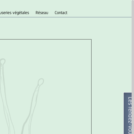
useries végétales
Réseau
Contact
Les rendez-vous nature