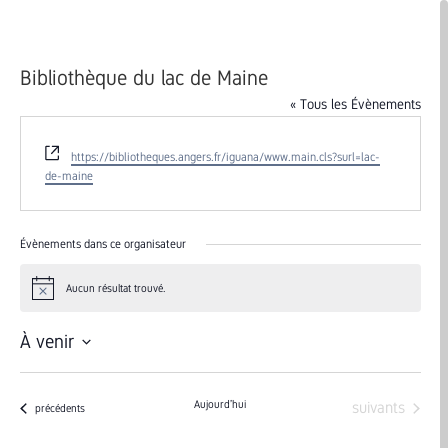
Bibliothèque du lac de Maine
« Tous les Évènements
Site
https://bibliotheques.angers.fr/iguana/www.main.cls?surl=lac-
web
de-maine
Évènements dans ce organisateur
Aucun résultat trouvé.
Notice
À venir
Sélectionnez
une
Évènements
Aujourd’hui
suivants
Évènements
précédents
date.