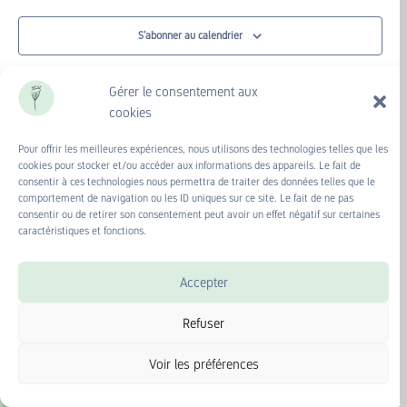
S’abonner au calendrier
Gérer le consentement aux
cookies
Pour offrir les meilleures expériences, nous utilisons des technologies telles que les
cookies pour stocker et/ou accéder aux informations des appareils. Le fait de
consentir à ces technologies nous permettra de traiter des données telles que le
comportement de navigation ou les ID uniques sur ce site. Le fait de ne pas
consentir ou de retirer son consentement peut avoir un effet négatif sur certaines
caractéristiques et fonctions.
Accepter
Prochain rdv : le 26 août 2026 à 16h
Découverte des sauvageonnes
Refuser
comestibles. Inscrivez-vous !
Voir les préférences