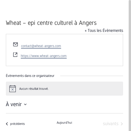
Wheat – epi centre culturel à Angers
« Tous les Évènements
Email
contact@wheat-angers.com
Site
https://www.wheat-angers.com
web
Évènements dans ce organisateur
Aucun résultat trouvé.
Notice
À venir
Sélectionnez
une
Évènements
Aujourd’hui
suivants
Évènements
précédents
date.